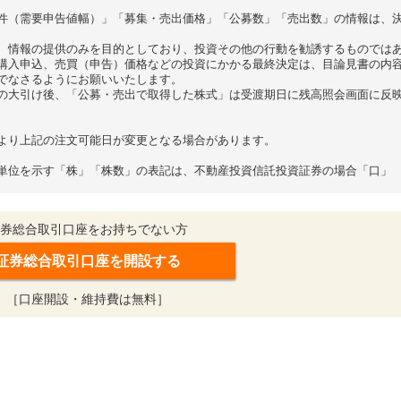
件（需要申告値幅）」「募集・売出価格」「公募数」「売出数」の情報は、
、情報の提供のみを目的としており、投資その他の行動を勧誘するものでは
購入申込、売買（申告）価格などの投資にかかる最終決定は、目論見書の内
でなさるようにお願いいたします。
の大引け後、「公募・売出で取得した株式」は受渡期日に残高照会画面に反
より上記の注文可能日が変更となる場合があります。
単位を示す「株」「株数」の表記は、不動産投資信託投資証券の場合「口」
券総合取引口座をお持ちでない方
証券総合取引口座を開設する
［口座開設・維持費は無料］