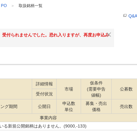
/ PO
取扱銘柄一覧
Q&
、受付られませんでした。恐れ入りますが、再度お申込み
仮条件
詳細情報
名
市場
(需要申告
公募数
受付状況
値幅)
申込数
募集・売出
ィング期間
公開日
売出数
単位
価格
事業内容
る新規公開銘柄はありません。(9000,-133)