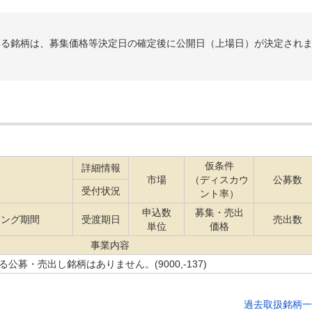
れている銘柄は、募集価格等決定日の確定後に公開日（上場日）が決定され
仮条件
詳細情報
名
市場
（ディスカウ
公募数
受付状況
ント率）
申込数
募集・売出
ィング期間
受渡期日
売出数
単位
価格
事業内容
公募・売出し銘柄はありません。(9000,-137)
過去取扱銘柄一