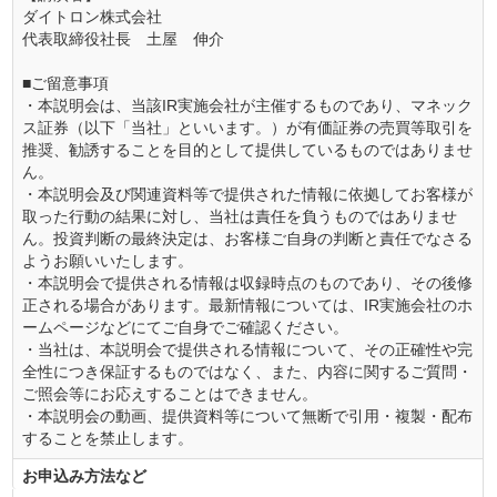
ダイトロン株式会社
代表取締役社長 土屋 伸介
■ご留意事項
・本説明会は、当該IR実施会社が主催するものであり、マネック
ス証券（以下「当社」といいます。）が有価証券の売買等取引を
推奨、勧誘することを目的として提供しているものではありませ
ん。
・本説明会及び関連資料等で提供された情報に依拠してお客様が
取った行動の結果に対し、当社は責任を負うものではありませ
ん。投資判断の最終決定は、お客様ご自身の判断と責任でなさる
ようお願いいたします。
・本説明会で提供される情報は収録時点のものであり、その後修
正される場合があります。最新情報については、IR実施会社のホ
ームページなどにてご自身でご確認ください。
・当社は、本説明会で提供される情報について、その正確性や完
全性につき保証するものではなく、また、内容に関するご質問・
ご照会等にお応えすることはできません。
・本説明会の動画、提供資料等について無断で引用・複製・配布
することを禁止します。
お申込み方法など