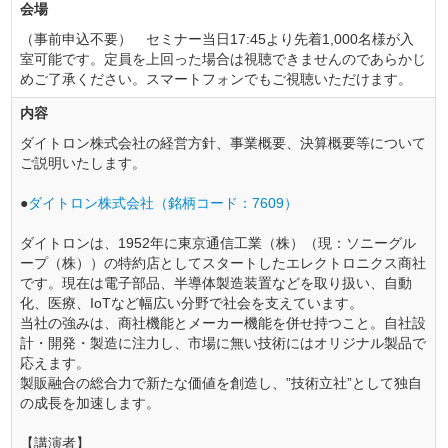
会場
（事前申込不要） セミナー当日17:45より先着1,000名様が入
室可能です。定員を上回った場合は視聴できませんのであらかじ
めご了承ください。スマートフォンでもご視聴いただけます。
内容
ダイトロン株式会社の経営方針、事業概要、決算概要等について
ご説明いたします。
●
ダイトロン株式会社（銘柄コード：7609）
ダイトロンは、1952年に東京通信工業（株）（現：ソニーグル
ープ（株））の特約店としてスタートしたエレクトロニクス商社
です。現在は電子部品、半導体製造装置などを取り扱い、自動
化、医療、IoTなど幅広い分野で社会を支えています。
当社の強みは、商社機能とメーカー機能を併せ持つこと。自社設
計・開発・製造に注力し、市場に無い技術にはオリジナル製品で
応えます。
製販融合の総合力で新たな価値を創造し、”技術立社”として独自
の成長を加速します。
【講演者】