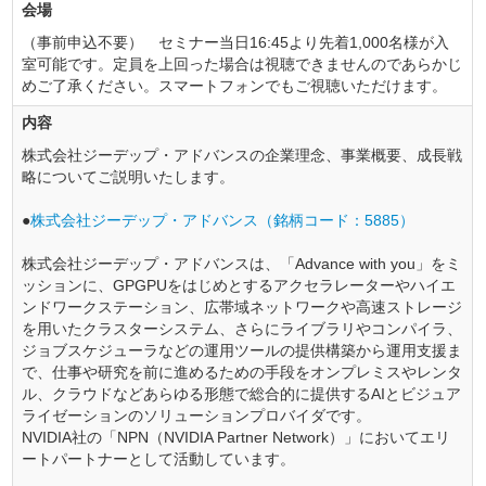
会場
（事前申込不要） セミナー当日16:45より先着1,000名様が入
室可能です。定員を上回った場合は視聴できませんのであらかじ
めご了承ください。スマートフォンでもご視聴いただけます。
内容
株式会社ジーデップ・アドバンスの企業理念、事業概要、成長戦
略についてご説明いたします。
●
株式会社ジーデップ・アドバンス（銘柄コード：5885）
株式会社ジーデップ・アドバンスは、「Advance with you」をミ
ッションに、GPGPUをはじめとするアクセラレーターやハイエ
ンドワークステーション、広帯域ネットワークや高速ストレージ
を用いたクラスターシステム、さらにライブラリやコンパイラ、
ジョブスケジューラなどの運用ツールの提供構築から運用支援ま
で、仕事や研究を前に進めるための手段をオンプレミスやレンタ
ル、クラウドなどあらゆる形態で総合的に提供するAIとビジュア
ライゼーションのソリューションプロバイダです。
NVIDIA社の「NPN（NVIDIA Partner Network）」においてエリ
ートパートナーとして活動しています。