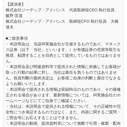
【講演者】
株式会社ジーデップ・アドバンス 代表取締役CEO 執行役員
飯野 匡道
株式会社ジーデップ・アドバンス 取締役CFO 執行役員 大橋
達夫
■ご留意事項
・本説明会は、当該IR実施会社が主催するものであり、マネック
ス証券（以下「当社」といいます。）が有価証券の売買等取引を
推奨、勧誘することを目的として提供しているものではありませ
ん。
・本説明会及び関連資料等で提供された情報に依拠してお客様が
取った行動の結果に対し、当社は責任を負うものではありませ
ん。投資判断の最終決定は、お客様ご自身の判断と責任でなさる
ようお願いいたします。
・本説明会で提供される情報は収録時点のものであり、その後修
正される場合があります。最新情報については、IR実施会社のホ
ームページなどにてご自身でご確認ください。
・当社は、本説明会で提供される情報について、その正確性や完
全性につき保証するものではなく、また、内容に関するご質問・
ご照会等にお応えすることはできません。
・本説明会の動画、提供資料等について無断で引用・複製・配布