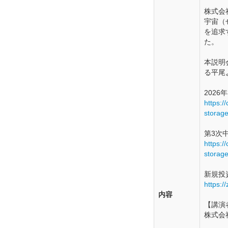
株式会
宇宙（
を追求
た。
本説明
る平尾
202
https://
storag
第3次中期
https://
storag
新規投
https:/
内容
【講演
株式会