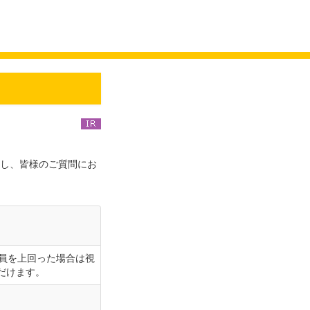
。
明し、皆様のご質問にお
。
定員を上回った場合は視
だけます。