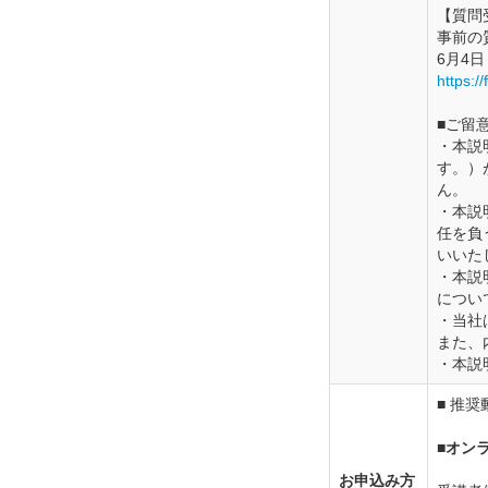
【質問
事前の
6月4
https:
■ご留
・本説
す。）
ん。
・本説
任を負
いいた
・本説
につい
・当社
また、
・本説
■ 推
■オン
お申込み方