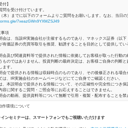
受付】
質問を受け付けています。
日（木）までに以下のフォームよりご質問をお願いします。なお、当日の
//forms.gle/7xeazGWn9YXMZSJ49
意事項
明会は、当該IR実施会社が主催するものであり、マネックス証券（以下
が有価証券の売買等取引を推奨、勧誘することを目的として提供してい
明会及び関連資料等で提供された情報に依拠してお客様が取った行動の
うものではありません。投資判断の最終決定は、お客様ご自身の判断と
します。
明会で提供される情報は収録時点のものであり、その後修正される場合
ては、IR実施会社のホームページなどにてご自身でご確認ください。
は、本説明会で提供される情報について、その正確性や完全性につき保
内容に関するご質問・ご照会等にお応えすることはできません。
明会の動画、提供資料等について無断で引用・複製・配布することを禁
奨動作環境について
ラインセミナーは、スマートフォンでもご視聴いただけます