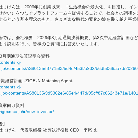
社じげんは、2006年に創業以来、「生活機会の最大化」を目指し、イ
せかい）をつなぐプラットフォームを提供することで、社会との調和を
するという基本理念のもと、さまざまな時代の変化の波を乗り越え事業
会では、会社概要、2026年3月期通期決算概要、第3次中期経営計画な
より説明を行い、皆様のご質問にお答えいたします。
6年3月期通期決算説明会資料
contents.xj-
e.jp/xcontents/AS80135/f87715f3/5d4e/453f/a932/b6df5066aa7d/2026
経営計画 -ZIGExN Matching Agent-
contents.xj-
e.jp/xcontents/AS80135/9d5362e6/85e4/447d/95cf/87c06243e71e/14
資家向け資料
/zigexn.co.jp/ir/new_investor/
者】
社じげん 代表取締役 社長執行役員 CEO 平尾 丈