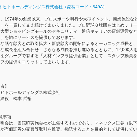
トヒトホールディングス株式会社（銘柄コード：549A）
、1974年の創業以来、プロスポーツ興行や大型イベント、商業施設な
場」を一貫して支え続けてまいりました。プロ野球８球団をはじめＪリ
、大型ショッピングモールのセキュリティ、通信キャリアの店舗運営な
ラ」を軸にサービスを提供しております。
的な既存顧客との取引拡大・新規顧客の開拓によるオーガニック成長と、
な成長を組み合わせ、さらなる成長を推し進めるとともに、12,000人
フをグループで有する「人材インフラ提供企業」として、スタッフ動員
ッフの提供をコミットしてまいります。
演者】
トヒトホールディングス株式会社
締役 松本 哲裕
意事項
説明会は、当該IR実施会社が主催するものであり、マネックス証券（以
）が有価証券の売買等取引を推奨、勧誘することを目的として提供して