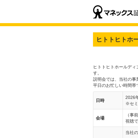
ヒトトヒトホ
ヒトトヒトホールディン
す。
説明会では、当社の事
平日のお忙しい時間帯
2026
日時
※セ
（事前
会場
視聴
当社