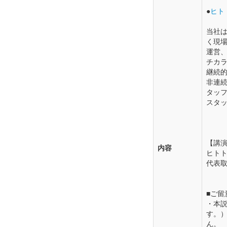
●
ヒト
当社は
く現
運営
チカ
継続
非連続
タッ
スタ
【講
内容
ヒト
代表取
■ご留
・本
す。
ん。