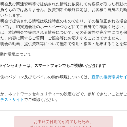
説明会及び関連資料等で提供された情報に依拠してお客様が取った行動
を負うものではありません。投資判断の最終決定は、お客様ご自身の判
いいたします。
説明会で提供される情報は収録時点のものであり、その後修正される場
いては、IR実施会社のホームページなどにてご自身でご確認ください
社は、本説明会で提供される情報について、その正確性や完全性につき
また、内容に関するご質問・ご照会等にお応えすることはできません。
説明会の動画、提供資料等について無断で引用・複製・配布することを
奨動作環境について
ンラインセミナーは、スマートフォンでもご視聴いただけます
者側のパソコン及びモバイルの動作環境については、
直伝の推奨環境サ
ほか、ネットワークセキュリティーの設定などで、参加できないことが
続テストサイト
でご確認ください。
お申込受付期間が終了したため、