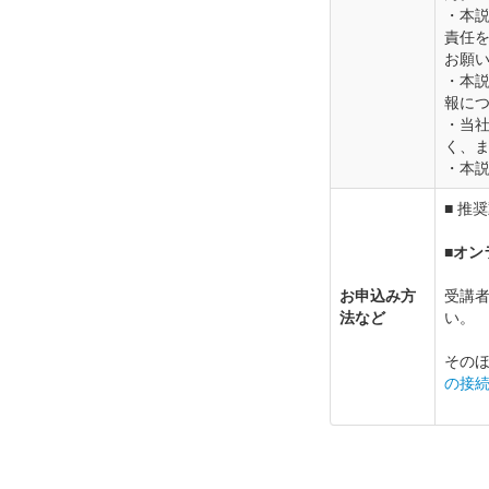
・本
責任
お願
・本
報につ
・当
く、
・本
■ 推
■オ
お申込み方
受講
法など
い。
その
の接