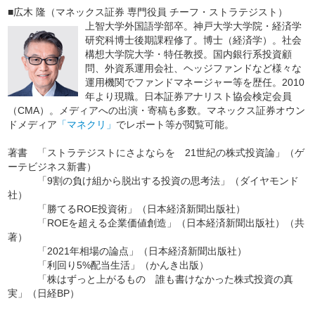
■広木 隆（マネックス証券 専門役員 チーフ・ストラテジスト）
上智大学外国語学部卒。神戸大学大学院・経済学
研究科博士後期課程修了。博士（経済学）。社会
構想大学院大学・特任教授。国内銀行系投資顧
問、外資系運用会社、ヘッジファンドなど様々な
運用機関でファンドマネージャー等を歴任。2010
年より現職。日本証券アナリスト協会検定会員
（CMA）。メディアへの出演・寄稿も多数。マネックス証券オウン
ドメディア
「マネクリ」
でレポート等が閲覧可能。
著書 「ストラテジストにさよならを 21世紀の株式投資論」（ゲ
ーテビジネス新書）
「9割の負け組から脱出する投資の思考法」（ダイヤモンド
社）
「勝てるROE投資術」（日本経済新聞出版社）
「ROEを超える企業価値創造」（日本経済新聞出版社）（共
著）
「2021年相場の論点」（日本経済新聞出版社）
「利回り5%配当生活」（かんき出版）
「株はずっと上がるもの 誰も書けなかった株式投資の真
実」（日経BP）