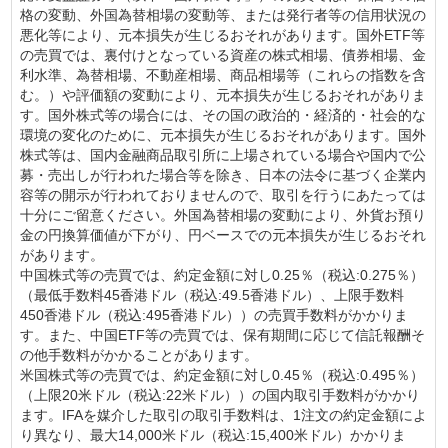
格の変動、外国為替相場の変動等、または発行者等の信用状況の
悪化等により、元本損失が生じるおそれがあります。国外ETF等
の売買では、裏付けとなっている資産の株式相場、債券相場、金
利水準、為替相場、不動産相場、商品相場等（これらの指数を含
む。）や評価額の変動により、元本損失が生じるおそれがありま
す。国外株式等の場合には、その国の政治的・経済的・社会的な
環境の変化のために、元本損失が生じるおそれがあります。国外
株式等は、国内金融商品取引所に上場されている場合や国内で公
募・売出しが行われた場合等を除き、日本の法令に基づく企業内
容等の開示が行われておりませんので、取引を行うにあたっては
十分にご留意ください。外国為替相場の変動により、外貨お預り
金の円換算価値が下がり、円ベースでの元本損失が生じるおそれ
があります。
中国株式等の売買では、約定金額に対し0.25％（税込:0.275％）
（最低手数料45香港ドル（税込:49.5香港ドル）、上限手数料
450香港ドル（税込:495香港ドル））の売買手数料がかかりま
す。また、中国ETF等の売買では、保有期間に応じて信託報酬そ
の他手数料がかかることがあります。
米国株式等の売買では、約定金額に対し0.45％（税込:0.495％）
（上限20米ドル（税込:22米ドル））の国内取引手数料がかかり
ます。IFAを媒介した取引の取引手数料は、1注文の約定金額によ
り異なり、最大14,000米ドル（税込:15,400米ドル）かかりま