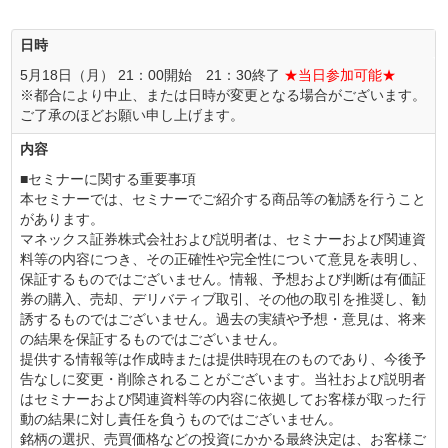
日時
5月18日（月） 21：00開始 21：30終了
★当日参加可能★
※都合により中止、または日時が変更となる場合がございます。
ご了承のほどお願い申し上げます。
内容
■セミナーに関する重要事項
本セミナーでは、セミナーでご紹介する商品等の勧誘を行うこと
があります。
マネックス証券株式会社および説明者は、セミナーおよび関連資
料等の内容につき、その正確性や完全性について意見を表明し、
保証するものではございません。情報、予想および判断は有価証
券の購入、売却、デリバティブ取引、その他の取引を推奨し、勧
誘するものではございません。過去の実績や予想・意見は、将来
の結果を保証するものではございません。
提供する情報等は作成時または提供時現在のものであり、今後予
告なしに変更・削除されることがございます。当社および説明者
はセミナーおよび関連資料等の内容に依拠してお客様が取った行
動の結果に対し責任を負うものではございません。
銘柄の選択、売買価格などの投資にかかる最終決定は、お客様ご