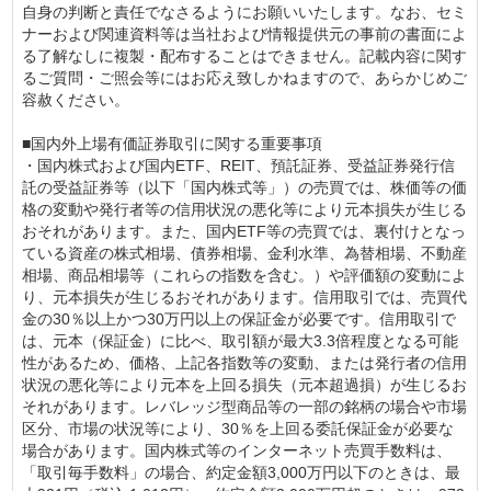
自身の判断と責任でなさるようにお願いいたします。なお、セミ
ナーおよび関連資料等は当社および情報提供元の事前の書面によ
る了解なしに複製・配布することはできません。記載内容に関す
るご質問・ご照会等にはお応え致しかねますので、あらかじめご
容赦ください。
■国内外上場有価証券取引に関する重要事項
・国内株式および国内ETF、REIT、預託証券、受益証券発行信
託の受益証券等（以下「国内株式等」）の売買では、株価等の価
格の変動や発行者等の信用状況の悪化等により元本損失が生じる
おそれがあります。また、国内ETF等の売買では、裏付けとなっ
ている資産の株式相場、債券相場、金利水準、為替相場、不動産
相場、商品相場等（これらの指数を含む。）や評価額の変動によ
り、元本損失が生じるおそれがあります。信用取引では、売買代
金の30％以上かつ30万円以上の保証金が必要です。信用取引で
は、元本（保証金）に比べ、取引額が最大3.3倍程度となる可能
性があるため、価格、上記各指数等の変動、または発行者の信用
状況の悪化等により元本を上回る損失（元本超過損）が生じるお
それがあります。レバレッジ型商品等の一部の銘柄の場合や市場
区分、市場の状況等により、30％を上回る委託保証金が必要な
場合があります。国内株式等のインターネット売買手数料は、
「取引毎手数料」の場合、約定金額3,000万円以下のときは、最