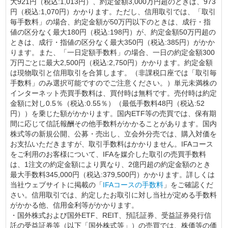
大921円（税込:1,013円）、約定金額3,000万円超のときは、973
円（税込:1,070円）かかります。ただし、信用取引では、「取引
毎手数料」の場合、約定金額が50万円以下のときは、成行・指
値の区分なく最大180円（税込:198円）が、約定金額50万円超の
ときは、成行・指値の区分なく最大350円（税込:385円）がかか
ります。また、「一日定額手数料」の場合、一日の約定金額300
万円ごとに最大2,500円（税込:2,750円）かかります。約定金額
は現物取引と信用取引を合算します。（非課税口座では「取引毎
手数料」のみ選択可能ですのでご注意ください。）単元未満株の
インターネット売買手数料は、買付時は無料です。売付時は約定
金額に対し0.5％（税込:0.55％）（最低手数料48円（税込:52
円））を乗じた額がかかります。国内ETF等の売買では、保有期
間に応じて信託報酬その他手数料がかかることがあります。国内
株式等の新規公開、公募・売出し、立会外分売では、購入対価を
お支払いただきますが、取引手数料はかかりません。IFAコース
をご利用のお客様について、IFAを媒介した取引の売買手数料
は、1注文の約定金額により異なり、2億円超の約定金額のとき
最大手数料345,000円（税込:379,500円）かかります。詳しくは
当社ウェブサイトに掲載の「
IFAコースの手数料
」をご確認くだ
さい。信用取引では、約定したお取引に対し当社が定める手数料
がかかる他、信用金利等がかかります。
・国外株式および国外ETF、REIT、預託証券、受益証券発行信
託の受益証券等（以下「国外株式等」）の売買では、株価等の価