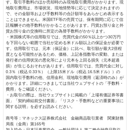
す。取引手数料のほか売却時のみ現地取引費用がかかります。現
地取引費用は、市場状況、現地情勢等に応じて決定されますの
で、その金額等および手数料等の合計額等をあらかじめ表示する
ことはできません。米国ETF等の売買では、保有期間に応じて信
託報酬その他手数料がかかることがあります。円貨お預り金と外
貨お預り金の交換時に所定の為替手数料がかかります。
・米国株式等の信用取引では、売買代金の50％以上かつ30万円
を下回らない範囲で当社が定める米ドル額以上の保証金が必要で
す。信用取引では、元本（保証金）に比べ、取引額が最大2倍程
度となる可能性があるため、価格、上記各指数等の変動、または
発行者の信用状況の悪化等により元本を上回る損失（元本超過
損）が生じるおそれがあります。信用取引では、売買代金に対し
0.3％（税込:0.33％）（上限15米ドル（税込:16.5米ドル））の
国内取引手数料の他、信用金利、現地取引費用（返済時のみ）が
かかります。詳細につきましては当社ウェブサイトの「手数料・
費用」をご確認ください。
・お取引の際は、当社ウェブサイトに掲載の「上場有価証券等書
面」「契約締結前交付書面」「リスク・手数料などの重要事項に
関する説明」を必ずお読みください。
商号等：マネックス証券株式会社 金融商品取引業者 関東財務
局長（金商）第165号
加入協会：日本証券業協会、一般社団法人 第二種金融商品取引