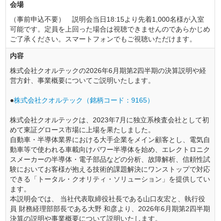
会場
（事前申込不要） 説明会当日18:15より先着1,000名様が入室
可能です。定員を上回った場合は視聴できませんのであらかじめ
ご了承ください。スマートフォンでもご視聴いただけます。
内容
株式会社クオルテックの2026年6月期第2四半期の決算説明や経
営方針、事業概要についてご説明いたします。
●
株式会社クオルテック（銘柄コード：9165）
株式会社クオルテックは、2023年7月に独立系検査会社として初
めて東証グロース市場に上場を果たしました。
自動車・半導体業界における大手企業をメイン顧客とし、電気自
動車等で使われる車載向けパワー半導体を始め、エレクトロニク
スメーカーの半導体・電子部品などの分析、故障解析、信頼性試
験においてお客様が抱える技術的課題解決にワンストップで対応
できる「トータル・クオリティ・ソリューション」を提供してい
ます。
本説明会では、 当社代表取締役社長である山口友宏と、執行役
員 財務経理部部長である大野 和彦より、2026年6月期第2四半期
決算の説明や事業概要について説明いたします。