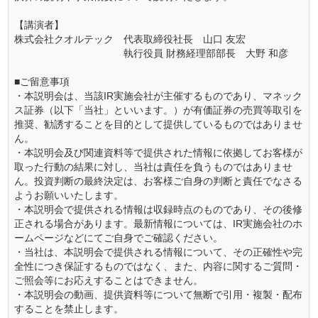
【講演者】
株式会社クオルテック 代表取締役社長 山口 友宏
執行役員 財務経理部部長 大野 和彦
■ご留意事項
・本説明会は、当該IR実施会社が主催するものであり、マネック
ス証券（以下「当社」といいます。）が有価証券の売買等取引を
推奨、勧誘することを目的として提供しているものではありませ
ん。
・本説明会及び関連資料等で提供された情報に依拠してお客様が
取った行動の結果に対し、当社は責任を負うものではありませ
ん。投資判断の最終決定は、お客様ご自身の判断と責任でなさる
ようお願いいたします。
・本説明会で提供される情報は収録時点のものであり、その後修
正される場合があります。最新情報については、IR実施会社のホ
ームページなどにてご自身でご確認ください。
・当社は、本説明会で提供される情報について、その正確性や完
全性につき保証するものではなく、また、内容に関するご質問・
ご照会等にお応えすることはできません。
・本説明会の動画、提供資料等について無断で引用・複製・配布
することを禁止します。