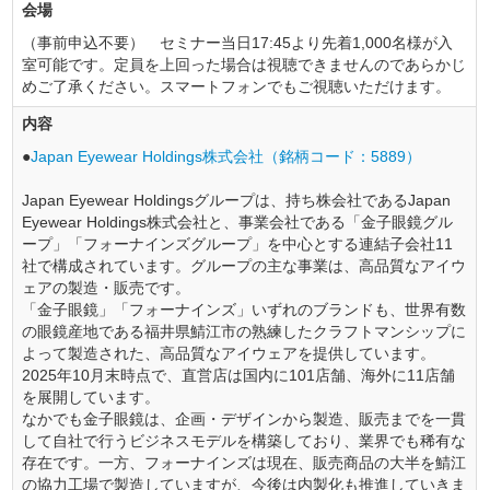
会場
（事前申込不要） セミナー当日17:45より先着1,000名様が入
室可能です。定員を上回った場合は視聴できませんのであらかじ
めご了承ください。スマートフォンでもご視聴いただけます。
内容
●
Japan Eyewear Holdings株式会社（銘柄コード：5889）
Japan Eyewear Holdingsグループは、持ち株会社であるJapan
Eyewear Holdings株式会社と、事業会社である「金子眼鏡グル
ープ」「フォーナインズグループ」を中心とする連結子会社11
社で構成されています。グループの主な事業は、高品質なアイウ
ェアの製造・販売です。
「金子眼鏡」「フォーナインズ」いずれのブランドも、世界有数
の眼鏡産地である福井県鯖江市の熟練したクラフトマンシップに
よって製造された、高品質なアイウェアを提供しています。
2025年10月末時点で、直営店は国内に101店舗、海外に11店舗
を展開しています。
なかでも金子眼鏡は、企画・デザインから製造、販売までを一貫
して自社で行うビジネスモデルを構築しており、業界でも稀有な
存在です。一方、フォーナインズは現在、販売商品の大半を鯖江
の協力工場で製造していますが、今後は内製化も推進していきま