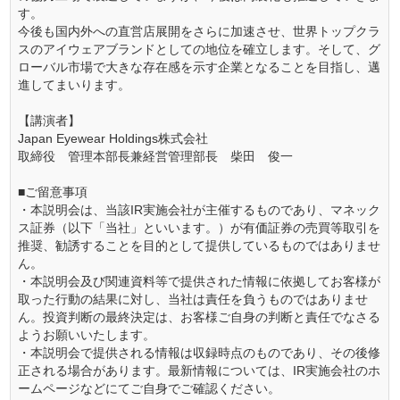
す。
今後も国内外への直営店展開をさらに加速させ、世界トップクラ
スのアイウェアブランドとしての地位を確立します。そして、グ
ローバル市場で大きな存在感を示す企業となることを目指し、邁
進してまいります。
【講演者】
Japan Eyewear Holdings株式会社
取締役 管理本部長兼経営管理部長 柴田 俊一
■ご留意事項
・本説明会は、当該IR実施会社が主催するものであり、マネック
ス証券（以下「当社」といいます。）が有価証券の売買等取引を
推奨、勧誘することを目的として提供しているものではありませ
ん。
・本説明会及び関連資料等で提供された情報に依拠してお客様が
取った行動の結果に対し、当社は責任を負うものではありませ
ん。投資判断の最終決定は、お客様ご自身の判断と責任でなさる
ようお願いいたします。
・本説明会で提供される情報は収録時点のものであり、その後修
正される場合があります。最新情報については、IR実施会社のホ
ームページなどにてご自身でご確認ください。