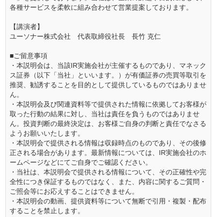
各種サービスを柔軟に組み合わせて営業提案しております。
【講演者】
ユーソナー株式会社 代表取締役社長 長竹 克仁
■ご留意事項
・本説明会は、当該IR実施会社が主催するものであり、マネック
ス証券（以下「当社」といいます。）が有価証券の売買等取引を
推奨、勧誘することを目的として提供しているものではありませ
ん。
・本説明会及び関連資料等で提供された情報に依拠してお客様が
取った行動の結果に対し、当社は責任を負うものではありませ
ん。投資判断の最終決定は、お客様ご自身の判断と責任でなさる
ようお願いいたします。
・本説明会で提供される情報は収録時点のものであり、その後修
正される場合があります。最新情報については、IR実施会社のホ
ームページなどにてご自身でご確認ください。
・当社は、本説明会で提供される情報について、その正確性や完
全性につき保証するものではなく、また、内容に関するご質問・
ご照会等にお応えすることはできません。
・本説明会の動画、提供資料等について無断で引用・複製・配布
することを禁止します。