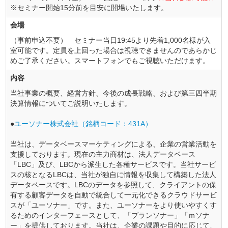
※セミナー開始15分前を目安に開場いたします。
会場
（事前申込不要） セミナー当日19:45より先着1,000名様が入
室可能です。定員を上回った場合は視聴できませんのであらかじ
めご了承ください。スマートフォンでもご視聴いただけます。
内容
当社事業の概要、経営方針、今後の成長戦略、および第三四半期
決算情報についてご説明いたします。
●
ユーソナー株式会社（銘柄コード：431A）
当社は、データベースマーケティングによる、企業の営業活動を
支援しております。現在の主力商材は、法人データベース
「LBC」及び、LBCから派生した各種サービスです。当社サービ
スの核となるLBCは、当社が独自に情報を収集して構築した法人
データベースです。LBCのデータを参照して、クライアントの保
有する顧客データを自動で統合して一元化できるクラウドサービ
スが「ユーソナー」です。また、ユーソナーをより使いやすくす
るためのインターフェースとして、「プランソナー」「ｍソナ
ー」を提供しております。当社は、企業の課題や目的に応じて、