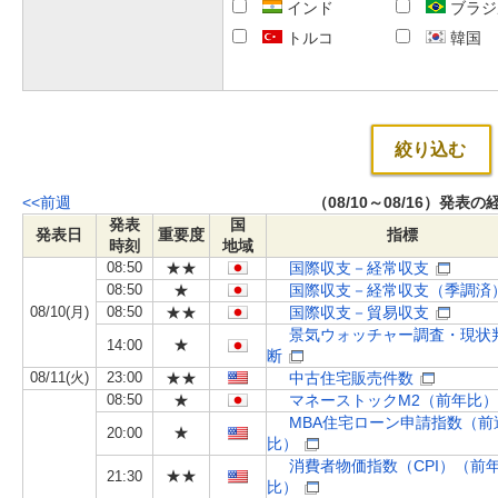
インド
ブラジ
トルコ
韓国
絞り込む
<<前週
（08/10～08/16）発表
発表
国
発表日
重要度
指標
時刻
地域
08:50
★★
国際収支－経常収支
08:50
★
国際収支－経常収支（季調済
08/10(月)
08:50
★★
国際収支－貿易収支
景気ウォッチャー調査・現状
★
14:00
断
08/11(火)
23:00
★★
中古住宅販売件数
08:50
★
マネーストックM2（前年比）
MBA住宅ローン申請指数（前
★
20:00
比）
消費者物価指数（CPI）（前
★★
21:30
比）