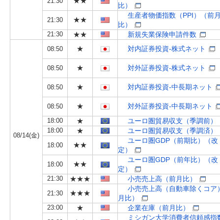
★★
21:30
比）
生産者物価指数（PPI）（前
★★
21:30
比）
21:30
★★
新規失業保険申請件数
★
対内証券投資-株式ネット
08:50
★
対外証券投資-株式ネット
08:50
★
対内証券投資-中長期ネット
08:50
★
対外証券投資-中長期ネット
08:50
18:00
★
ユーロ圏貿易収支（季調前）
18:00
★
ユーロ圏貿易収支（季調済）
08/14(金)
ユーロ圏GDP（前期比）（改
★★
18:00
定）
ユーロ圏GDP（前年比）（改
★★
18:00
定）
21:30
★★★
小売売上高（前月比）
小売売上高（自動車除くコア
★★★
21:30
月比）
23:00
★
企業在庫（前月比）
ミシガン大学消費者信頼感指