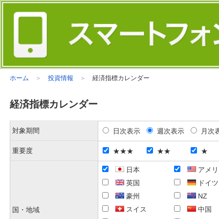
ホーム
投資情報
経済指標カレンダー
経済指標カレンダー
対象期間
日次表示
週次表示
月次
重要度
★★★
★★
★
日本
アメリ
英国
ドイツ
豪州
NZ
スイス
中国
国・地域