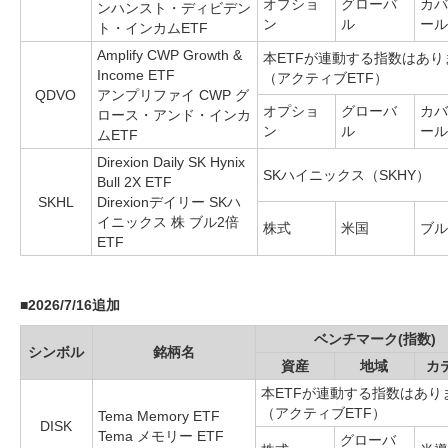
オプショ
グローバ
カバ
ンハンスト・ディビデン
ン
ル
ール
ト・インカムETF
Amplify CWP Growth &
本ETFが連動する指数はあり
Income ETF
（アクティブETF）
QDVO
アンプリファイ CWP グ
オプショ
グローバ
カバ
ロース・アンド・インカ
ン
ル
ール
ムETF
Direxion Daily SK Hynix
SKハイニックス（SKHY）
Bull 2X ETF
SKHL
Direxionデイリー SKハ
イニックス 株 ブル2倍
株式
米国
ブル
ETF
■
2026/7/16追加
ベンチマーク(指数)
シンボル
銘柄名
資産
地域
カ
本ETFが連動する指数はあり
（アクティブETF）
Tema Memory ETF
DISK
Tema メモリー ETF
グローバ