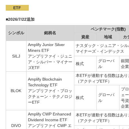
ETF
■
2026/7/22追加
ベンチマーク(指数)
シンボル
銘柄名
資産
地域
カ
Amplify Junior Silver
ナスダック・ジュニア・シル
Miners ETF
マイナーズ・インデックス
SILJ
アンプリファイ・ジュニ
グローバ
銀開
ア・シルバー・マイナー
株式
ル
企業
ズETF
本ETFが連動する指数はあり
Amplify Blockchain
（アクティブETF）
Technology ETF
ブロ
BLOK
アンプリファイ・ブロッ
グローバ
ェー
クチェーン・テクノロジ
株式
ル
号資
ーETF
企業
Amplify CWP Enhanced
本ETFが連動する指数はあり
Dividend Income ETF
（アクティブETF）
DIVO
アンプリファイ CWP エ