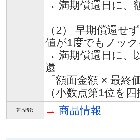
→ 満期償還日に、
（2） 早期償還せ
値が1度でもノッ
→ 満期償還日に、
還
「額面金額 × 最終
（小数点第1位を四
→
商品情報
商品情報