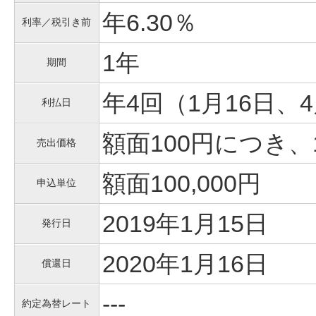
年6.30％
利率／税引き前
1年
期間
年4回（1月16日、4
利払日
額面100円につき、
売出価格
額面100,000円
申込単位
2019年1月15日
発行日
2020年1月16日
償還日
---
約定為替レート